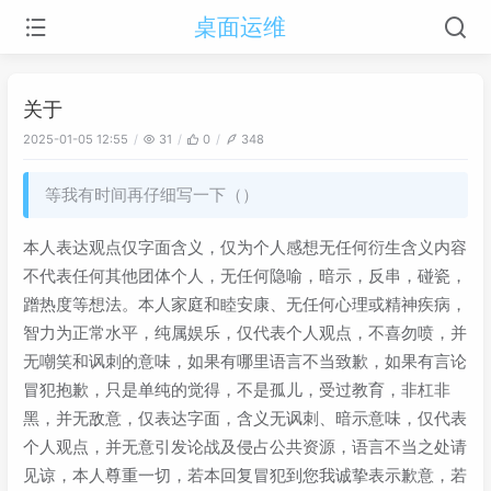
桌面运维
关于
2025-01-05 12:55
31
0
348
等我有时间再仔细写一下（）
本人表达观点仅字面含义，仅为个人感想无任何衍生含义内容
不代表任何其他团体个人，无任何隐喻，暗示，反串，碰瓷，
蹭热度等想法。本人家庭和睦安康、无任何心理或精神疾病，
智力为正常水平，纯属娱乐，仅代表个人观点，不喜勿喷，并
无嘲笑和讽刺的意味，如果有哪里语言不当致歉，如果有言论
冒犯抱歉，只是单纯的觉得，不是孤儿，受过教育，非杠非
黑，并无敌意，仅表达字面，含义无讽刺、暗示意味，仅代表
个人观点，并无意引发论战及侵占公共资源，语言不当之处请
见谅，本人尊重一切，若本回复冒犯到您我诚挚表示歉意，若