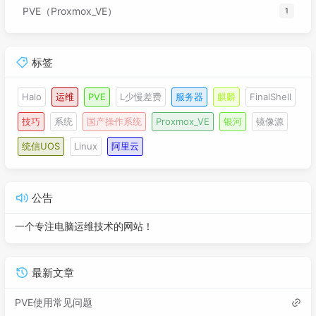
PVE（Proxmox_VE）
1
标签
Halo
运维
PVE
L少慢差费
服务器
麒麟
FinalShell
技巧
系统
国产操作系统
Proxmox_VE
银河
镜像源
统信UOS
Linux
阿里云
公告
一个专注电脑运维技术的网站！
最新文章
PVE使用常见问题