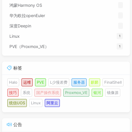
鸿蒙Harmony OS
华为欧拉openEuler
深度Deepin
Linux
1
PVE（Proxmox_VE）
1
标签
Halo
运维
PVE
L少慢差费
服务器
麒麟
FinalShell
技巧
系统
国产操作系统
Proxmox_VE
银河
镜像源
统信UOS
Linux
阿里云
公告