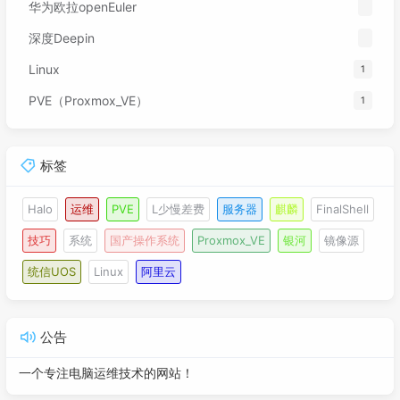
华为欧拉openEuler
深度Deepin
Linux
1
PVE（Proxmox_VE）
1
标签
Halo
运维
PVE
L少慢差费
服务器
麒麟
FinalShell
技巧
系统
国产操作系统
Proxmox_VE
银河
镜像源
统信UOS
Linux
阿里云
公告
一个专注电脑运维技术的网站！