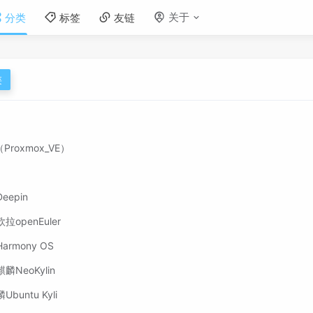
关于
分类
标签
友链
类
（Proxmox_VE）
x
eepin
拉openEuler
armony OS
麟NeoKylin
buntu Kyli