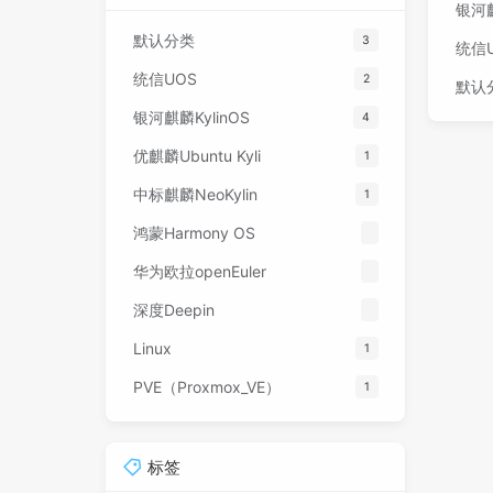
银河麒
默认分类
3
统信
统信UOS
2
默认
银河麒麟KylinOS
4
优麒麟Ubuntu Kyli
1
中标麒麟NeoKylin
1
鸿蒙Harmony OS
华为欧拉openEuler
深度Deepin
Linux
1
PVE（Proxmox_VE）
1
标签