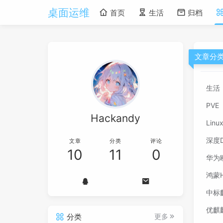
桌面运维
首页
生活
归档
文章分
生活
PVE
Hackandy
Linu
深度D
文章
分类
评论
10
11
0
华为欧
鸿蒙H
中标麒
优麒麟U
分类
更多