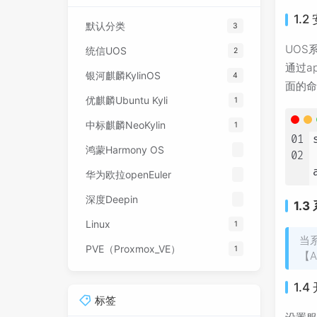
1.
默认分类
3
UOS
统信UOS
2
通过a
银河麒麟KylinOS
4
面的
优麒麟Ubuntu Kyli
1
中标麒麟NeoKylin
1
01
鸿蒙Harmony OS
02
华为欧拉openEuler
深度Deepin
1.
Linux
1
当
PVE（Proxmox_VE）
1
【A
1.
标签