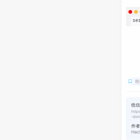
se
统
统信
http
-qia
作
Hac